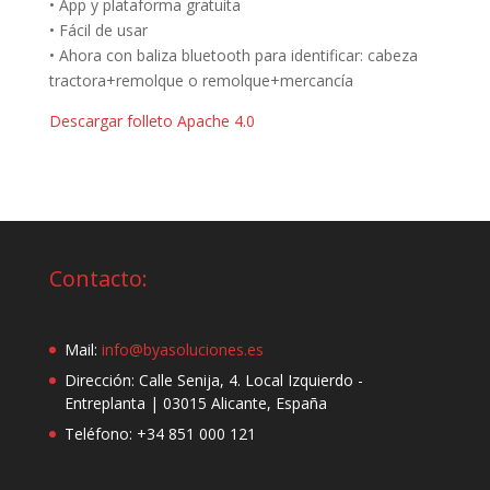
• App y plataforma gratuita
• Fácil de usar
• Ahora con baliza bluetooth para identificar: cabeza
tractora+remolque o remolque+mercancía
Descargar folleto Apache 4.0
Contacto:
Mail:
info@byasoluciones.es
Dirección: Calle Senija, 4. Local Izquierdo -
Entreplanta | 03015 Alicante, España
Teléfono: +34 851 000 121